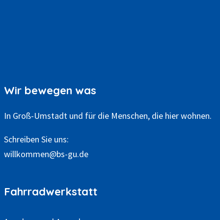
A
r
c
h
i
Wir bewegen was
v
In Groß-Umstadt und für die Menschen, die hier wohnen.
Schreiben Sie uns:
willkommen@bs-gu.de
Fahrradwerkstatt