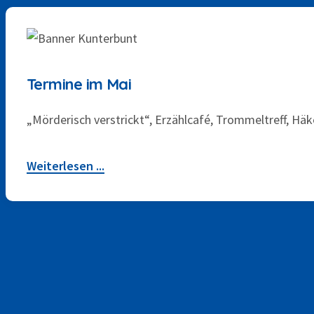
Termine im Mai
„Mörderisch verstrickt“, Erzählcafé, Trommeltreff, Häke
Weiterlesen ...
Themen
Bildung
(2)
Bürgerbus
(15)