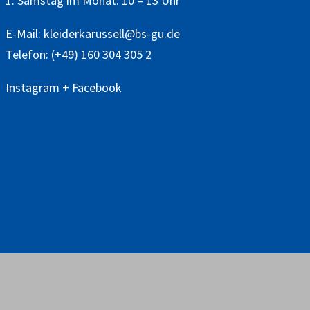
1. Samstag im Monat: 10 – 13 Uhr
E-Mail:
kleiderkarussell@bs-gu.de
Telefon:
(+49) 160 304 305 2
Instagram
+
Facebook
© 2026 Bürgerstiftung Groß-Umstadt /
Mitgliederbereich