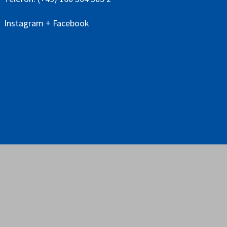
Instagram
+
Facebook
© 2026 Bürgerstiftung Groß-Umstadt /
Mitgliederbereich