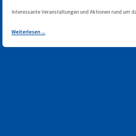
Interessante Veranstaltungen und Aktionen rund um d
Weiterlesen ...
1
2
Themen
Bildung
(2)
Bürgerbus
(15)
Bürgerschaftliches Engagement
(3)
Fahrradwerkstatt
(10)
Kinder und Jugend
(10)