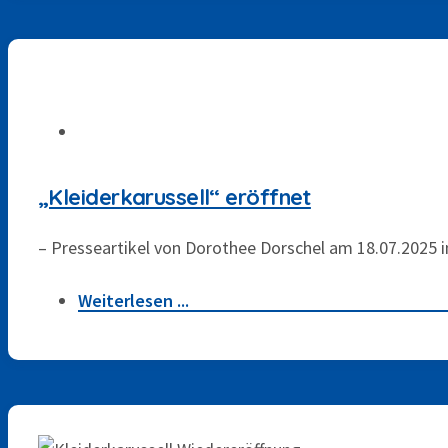
Unser Team
Unsere Partner
„Kleiderkarussell“ eröffnet
Häufige Fragen
– Presseartikel von Dorothee Dorschel am 18.07.2025
Downloads
Weiterlesen ...
. JULI 2025
Kontakt