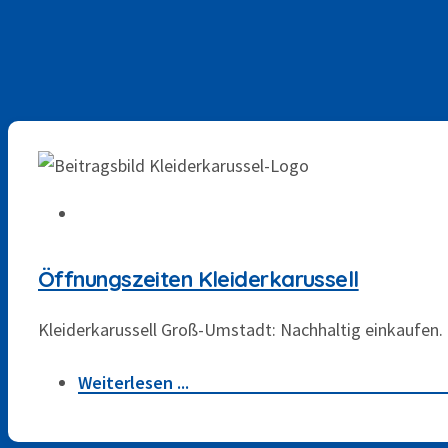
Nothilfe und Integration
9. JULI 2025
Weitere Projekte
Impressionen
Öffnungszeiten Kleiderkarussell
Über Uns
Kleiderkarussell Groß-Umstadt: Nachhaltig einkaufen. 
Organe und Aufgaben
Weiterlesen ...
8. JULI 2025