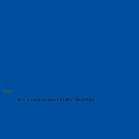
weiterhin Familien von Geflüchteten, zur Verfügung steht. 
Einschränkungen im Betrieb als Folge der Corona-Bestimmu
Wenn auch Sie das Projekt als Fahrerin oder Fahrer oder m
buergerbus@bs-gu.de
Sonderkonto „Bürgerbus“ der Bürgerstiftung DE92 5086 3
Prev
Ministerpräsident Volker Bouffier